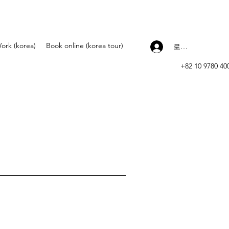
ork (korea)
Book online (korea tour)
로그인
+82 10 9780 40